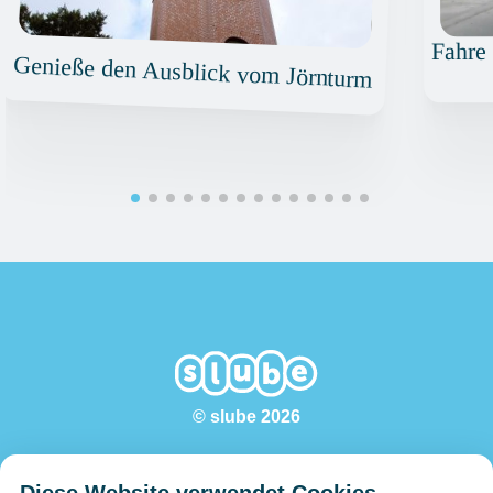
Fahre
Genieße den Ausblick vom Jörnturm
© slube 2026
Navigation
Rechtliches