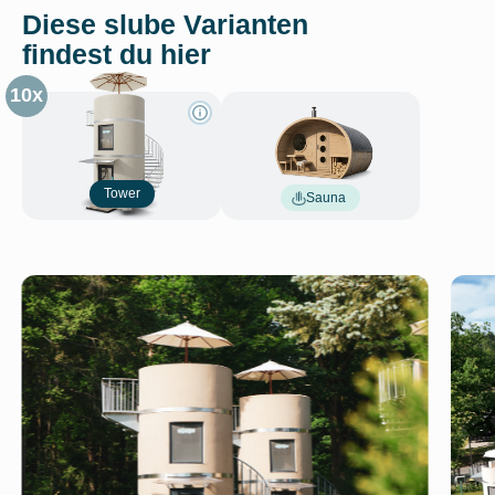
Diese slube Varianten
findest du hier
10x
Tower
Sauna